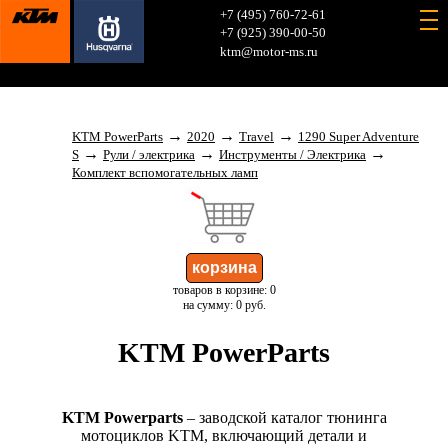
+7 (495) 760-72-61
+7 (925) 390-00-50
ktm@motor-ms.ru
→
→
→
KTM PowerParts
2020
Travel
1290 Super Adventure
→
→
→
S
Рули / электрика
Инструменты / Электрика
Комплект вспомогательных ламп
товаров в корзине: 0
на сумму: 0 руб.
KTM PowerParts
KTM Powerparts
– заводской каталог тюнинга
мотоциклов KTM, включающий детали и