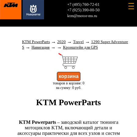
+7 (495) 760-72-61
+7 (925) 390-00-50
ktm@motor-ms.ru
→
→
→
KTM PowerParts
2020
Travel
1290 Super Adventure
→
→
→
S
Навигация
Кронштейн для GPS
товаров в корзине: 0
на сумму: 0 руб.
KTM PowerParts
KTM Powerparts
– заводской каталог тюнинга
мотоциклов KTM, включающий детали и
аксессуары практически для всех узлов и систем