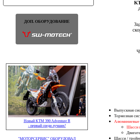
KT
ДОП. ОБОРУДОВАНИЕ
За
ско
Ч
Выпускная сис
Тормозная сис
Новый KTM 390 Adventure R
Алюминиевые 
- первый среди лучших!
Шасси 
Двигате
Шасси / тройн
"МОТОРСЕРВИС" ОБОРУДОВАЛ