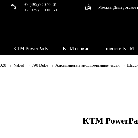
+7 (495) 760-72-61
Москва, Дмитровское 
+7 (925) 390-00-50
KTM PowerParts
KTM сервис
новости KTM
→
→
→
→
020
Naked
790 Duke
Алюминиевые анодированные части
Шасс
KTM PowerPa