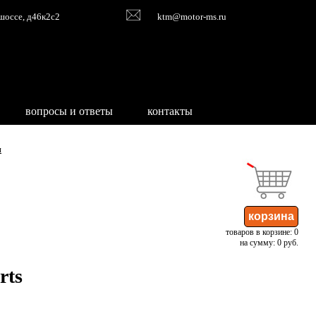
шоссе, д46к2с2
ktm@motor-ms.ru
вопросы и ответы
контакты
и
товаров в корзине: 0
на сумму: 0 руб.
rts