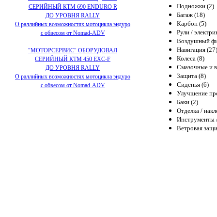
Подножки (2)
СЕРИЙНЫЙ КТМ 690 ENDURO R
Багаж (18)
ДО УРОВНЯ RALLY
Карбон (5)
О раллийных возможностях мотоцикла эндуро
Рули / электри
с обвесом от Nomad-ADV
Воздушный фи
Навигация (27
"МОТОРСЕРВИС" ОБОРУДОВАЛ
Колеса (8)
СЕРИЙНЫЙ КТМ 450 EXC-F
Смазочные и в
ДО УРОВНЯ RALLY
Защита (8)
О раллийных возможностях мотоцикла эндуро
Сиденья (6)
с обвесом от Nomad-ADV
Улучшение про
Баки (2)
Отделка / накл
Инструменты /
Ветровая защи