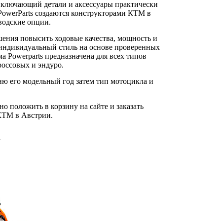
включающий детали и аксессуары практически
PowerParts создаются конструкторами КТМ в
водские опции.
шения повысить ходовые качества, мощность и
й индивидуальный стиль на основе проверенных
 Powerparts предназначена для всех типов
оссовых и эндуро.
ню его модельный год затем тип мотоцикла и
 положить в корзину на сайте и заказать
 КТМ в Австрии.