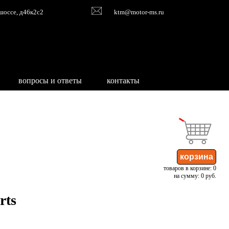
шоссе, д46к2с2
ktm@motor-ms.ru
вопросы и ответы
контакты
товаров в корзине: 0
на сумму: 0 руб.
rts