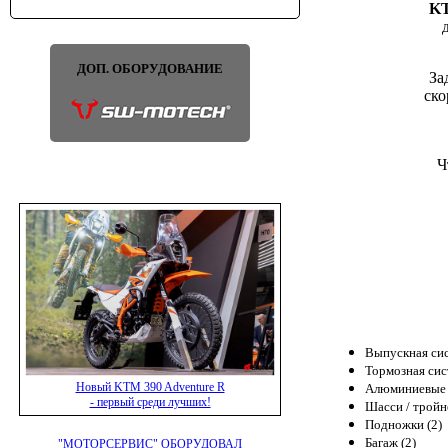
KT
ДОП. ОБОРУДОВАНИЕ
За
ско
Ч
Выпускная сис
Тормозная сис
Новый KTM 390 Adventure R
Алюминиевые 
- первый среди лучших!
Шасси / тройн
Подножки (2)
Багаж (2)
"МОТОРСЕРВИС" ОБОРУДОВАЛ