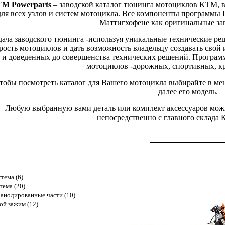
M Powerparts
– заводской каталог тюнинга мотоциклов KTM, 
для всех узлов и систем мотоцикла. Все компоненты программы 
Маттигхофене как оригинальные за
дача заводского тюнинга -используя уникальные технические ре
рость мотоциклов и дать возможность владельцу создавать сво
и доведенных до совершенства технических решений. Программа
мотоциклов -дорожных, спортивных, кр
тобы посмотреть каталог для Вашего мотоцикла выбирайте в ме
далее его модель.
Любую выбранную вами деталь или комплект аксессуаров можно
непосредственно с главного склада
тема (6)
тема (20)
анодированные части (10)
ой зажим (12)