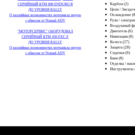
Карбон (2)
СЕРИЙНЫЙ КТМ 690 ENDURO R
Цепи / Звездоч
ДО УРОВНЯ RALLY
Охлаждение (8
О раллийных возможностях мотоцикла эндуро
Рули / электри
с обвесом от Nomad-ADV
Воздушный фи
Двигатель (6)
"МОТОРСЕРВИС" ОБОРУДОВАЛ
Навигация (8)
СЕРИЙНЫЙ КТМ 450 EXC-F
Колеса (27)
ДО УРОВНЯ RALLY
Защита (28)
О раллийных возможностях мотоцикла эндуро
Сиденья (9)
с обвесом от Nomad-ADV
Баки (8)
Отделка / накл
Инструменты /