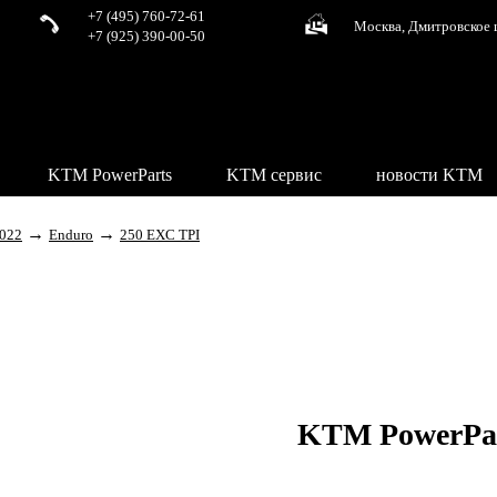
+7 (495) 760-72-61
Москва, Дмитровское 
+7 (925) 390-00-50
KTM PowerParts
KTM сервис
новости KTM
→
→
022
Enduro
250 EXC TPI
KTM PowerPa