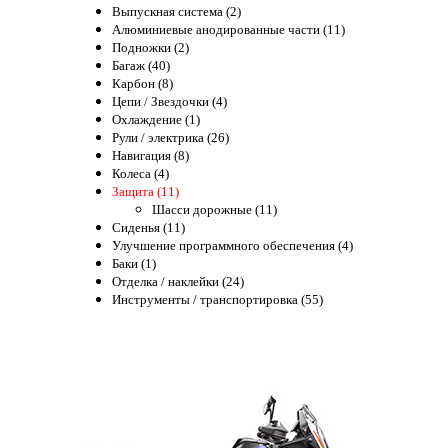
Выпускная система (2)
Алюминиевые анодированные части (11)
Подножки (2)
Багаж (40)
Карбон (8)
Цепи / Звездочки (4)
Охлаждение (1)
Рули / электрика (26)
Навигация (8)
Колеса (4)
Защита (11)
Шасси дорожные (11)
Сиденья (11)
Улучшение программного обеспечения (4)
Баки (1)
Отделка / наклейки (24)
Инструменты / транспортировка (55)