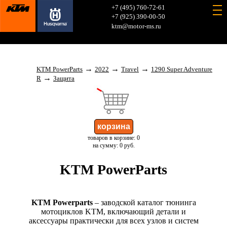
+7 (495) 760-72-61
+7 (925) 390-00-50
ktm@motor-ms.ru
→
→
→
KTM PowerParts
2022
Travel
1290 Super Adventure
→
R
Защита
товаров в корзине: 0
на сумму: 0 руб.
KTM PowerParts
KTM Powerparts
– заводской каталог тюнинга
мотоциклов KTM, включающий детали и
аксессуары практически для всех узлов и систем