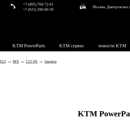
+7 (495) 760-72-61
Москва, Дмитровское 
+7 (925) 390-00-50
KTM PowerParts
KTM сервис
новости KTM
→
→
→
023
MX
125 SX
Защита
KTM PowerPa