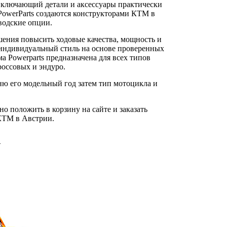
включающий детали и аксессуары практически
PowerParts создаются конструкторами КТМ в
водские опции.
шения повысить ходовые качества, мощность и
й индивидуальный стиль на основе проверенных
 Powerparts предназначена для всех типов
оссовых и эндуро.
ню его модельный год затем тип мотоцикла и
 положить в корзину на сайте и заказать
 КТМ в Австрии.