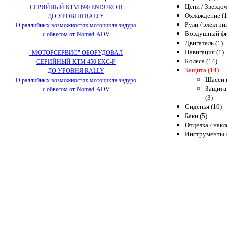
Цепи / Звездоч
СЕРИЙНЫЙ КТМ 690 ENDURO R
Охлаждение (1
ДО УРОВНЯ RALLY
Рули / электри
О раллийных возможностях мотоцикла эндуро
Воздушный фи
с обвесом от Nomad-ADV
Двигатель (1)
Навигация (1)
"МОТОРСЕРВИС" ОБОРУДОВАЛ
Колеса (14)
СЕРИЙНЫЙ КТМ 450 EXC-F
Защита (14)
ДО УРОВНЯ RALLY
Шасси 
О раллийных возможностях мотоцикла эндуро
Защита
с обвесом от Nomad-ADV
(3)
Сиденья (10)
Баки (5)
Отделка / накл
Инструменты /