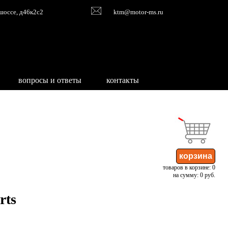
шоссе, д46к2с2
ktm@motor-ms.ru
вопросы и ответы
контакты
товаров в корзине: 0
на сумму: 0 руб.
rts