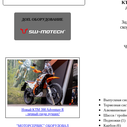
KT
ДОП. ОБОРУДОВАНИЕ
За
ско
Ч
Выпускная сис
Тормозная сис
Новый KTM 390 Adventure R
Алюминиевые 
- первый среди лучших!
Шасси / тройн
Подножки (1)
Карбон (6)
"МОТОРСЕРВИС" ОБОРУДОВАЛ