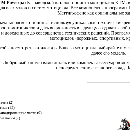
M Powerparts
– заводской каталог тюнинга мотоциклов KTM, 
для всех узлов и систем мотоцикла. Все компоненты программы 
Маттигхофене как оригинальные за
дача заводского тюнинга -используя уникальные технические ре
рость мотоциклов и дать возможность владельцу создавать сво
и доведенных до совершенства технических решений. Программа
мотоциклов -дорожных, спортивных, кр
тобы посмотреть каталог для Вашего мотоцикла выбирайте в ме
далее его модель.
Любую выбранную вами деталь или комплект аксессуаров можно
непосредственно с главного склада
тема (2)
тема (15)
анодированные части (9)
ой зажим (7)