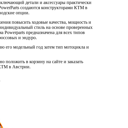
включающий детали и аксессуары практически
PowerParts создаются конструкторами КТМ в
водские опции.
шения повысить ходовые качества, мощность и
й индивидуальный стиль на основе проверенных
 Powerparts предназначена для всех типов
оссовых и эндуро.
ню его модельный год затем тип мотоцикла и
 положить в корзину на сайте и заказать
 КТМ в Австрии.