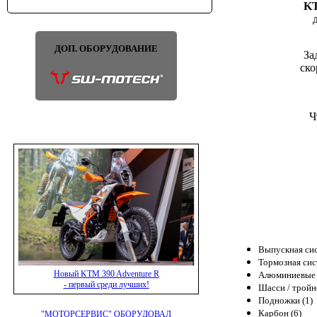
KT
ДОП. ОБОРУДОВАНИЕ
За
ско
Ч
Выпускная сис
Тормозная сис
Новый KTM 390 Adventure R
Алюминиевые 
- первый среди лучших!
Шасси / тройн
Подножки (1)
Карбон (6)
"МОТОРСЕРВИС" ОБОРУДОВАЛ