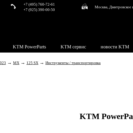
+7 (495) 760-72-61
Москва, Дмитровское 
+7 (925) 390-00-50
KTM PowerParts
KTM сервис
новости KTM
→
→
→
023
MX
125 SX
Инструменты / транспортировка
KTM PowerPa