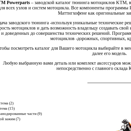
M Powerparts
– заводской каталог тюнинга мотоциклов KTM, 
для всех узлов и систем мотоцикла. Все компоненты программы 
Маттигхофене как оригинальные за
дача заводского тюнинга -используя уникальные технические ре
рость мотоциклов и дать возможность владельцу создавать сво
и доведенных до совершенства технических решений. Программа
мотоциклов -дорожных, спортивных, кр
тобы посмотреть каталог для Вашего мотоцикла выбирайте в ме
далее его модель.
Любую выбранную вами деталь или комплект аксессуаров можно
непосредственно с главного склада
тема (2)
тема (15)
анодированные части (9)
ой зажим (7)