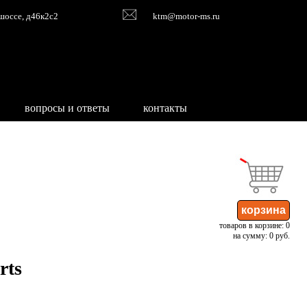
шоссе, д46к2с2
ktm@motor-ms.ru
вопросы и ответы
контакты
товаров в корзине: 0
на сумму: 0 руб.
rts