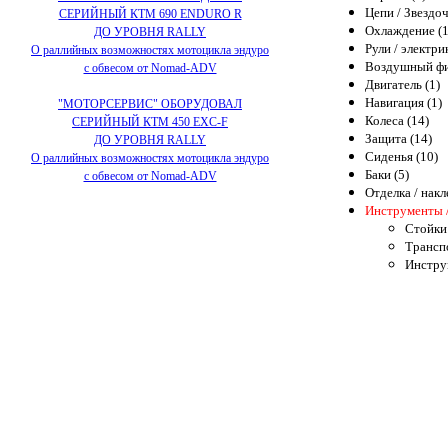
Цепи / Звездоч
СЕРИЙНЫЙ КТМ 690 ENDURO R
Охлаждение (1
ДО УРОВНЯ RALLY
Рули / электри
О раллийных возможностях мотоцикла эндуро
Воздушный фи
с обвесом от Nomad-ADV
Двигатель (1)
Навигация (1)
"МОТОРСЕРВИС" ОБОРУДОВАЛ
Колеса (14)
СЕРИЙНЫЙ КТМ 450 EXC-F
Защита (14)
ДО УРОВНЯ RALLY
Сиденья (10)
О раллийных возможностях мотоцикла эндуро
Баки (5)
с обвесом от Nomad-ADV
Отделка / накл
Инструменты /
Стойки 
Трансп
Инстру