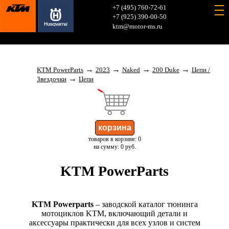
+7 (495) 760-72-61
+7 (925) 390-00-50
ktm@motor-ms.ru
→
→
→
→
KTM PowerParts
2023
Naked
200 Duke
Цепи /
→
Звездочки
Цепи
товаров в корзине: 0
на сумму: 0 руб.
KTM PowerParts
KTM Powerparts
– заводской каталог тюнинга
мотоциклов KTM, включающий детали и
аксессуары практически для всех узлов и систем