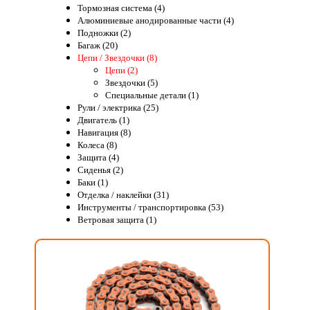
Тормозная система (4)
Алюминиевые анодированные части (4)
Подножки (2)
Багаж (20)
Цепи / Звездочки (8)
Цепи (2)
Звездочки (5)
Специальные детали (1)
Рули / электрика (25)
Двигатель (1)
Навигация (8)
Колеса (8)
Защита (4)
Сиденья (2)
Баки (1)
Отделка / наклейки (31)
Инструменты / транспортировка (53)
Ветровая защита (1)