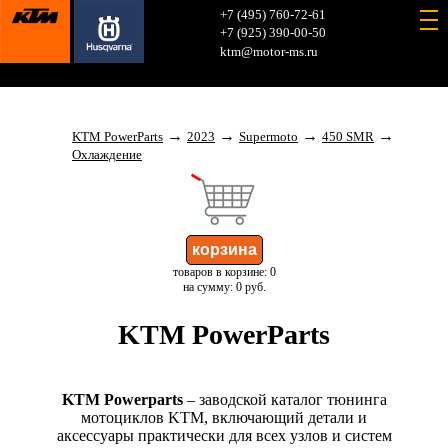
+7 (495) 760-72-61
+7 (925) 390-00-50
ktm@motor-ms.ru
→
→
→
→
KTM PowerParts
2023
Supermoto
450 SMR
Охлаждение
товаров в корзине: 0
на сумму: 0 руб.
KTM PowerParts
KTM Powerparts
– заводской каталог тюнинга
мотоциклов KTM, включающий детали и
аксессуары практически для всех узлов и систем