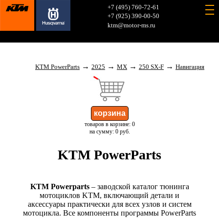
+7 (495) 760-72-61
+7 (925) 390-00-50
ktm@motor-ms.ru
→
→
→
→
KTM PowerParts
2025
MX
250 SX-F
Навигация
товаров в корзине: 0
на сумму: 0 руб.
KTM PowerParts
KTM Powerparts
– заводской каталог тюнинга
мотоциклов KTM, включающий детали и
аксессуары практически для всех узлов и систем
мотоцикла. Все компоненты программы PowerParts