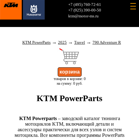
+7 (495) 760-72-61
+7 (925) 390-00-50
ktm@motor-ms.ru
→
→
→
KTM PowerParts
2025
Travel
790 Adventure R
товаров в корзине: 0
на сумму: 0 руб.
KTM PowerParts
KTM Powerparts
– заводской каталог тюнинга
мотоциклов KTM, включающий детали и
аксессуары практически для всех узлов и систем
мотоцикла. Все компоненты программы PowerParts