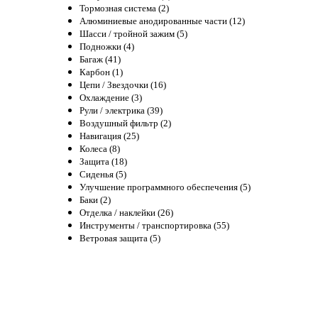
Тормозная система (2)
Алюминиевые анодированные части (12)
Шасси / тройной зажим (5)
Подножки (4)
Багаж (41)
Карбон (1)
Цепи / Звездочки (16)
Охлаждение (3)
Рули / электрика (39)
Воздушный фильтр (2)
Навигация (25)
Колеса (8)
Защита (18)
Сиденья (5)
Улучшение программного обеспечения (5)
Баки (2)
Отделка / наклейки (26)
Инструменты / транспортировка (55)
Ветровая защита (5)