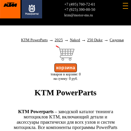
+7 (495) 760-72-61
+7 (925) 390-00-50
ktm@motor-ms.ru
→
→
→
→
KTM PowerParts
2025
Naked
250 Duke
Сиденья
товаров в корзине: 0
на сумму: 0 руб.
KTM PowerParts
KTM Powerparts
– заводской каталог тюнинга
мотоциклов KTM, включающий детали и
аксессуары практически для всех узлов и систем
мотоцикла. Все компоненты программы PowerParts