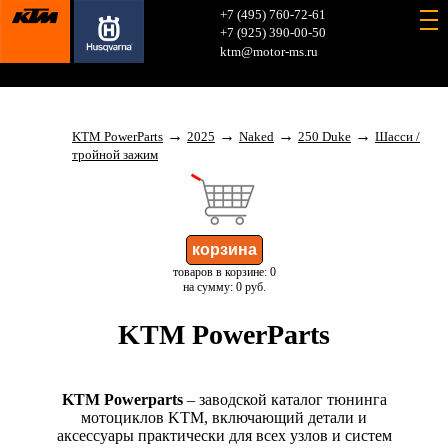
+7 (495) 760-72-61
+7 (925) 390-00-50
ktm@motor-ms.ru
→
→
→
→
KTM PowerParts
2025
Naked
250 Duke
Шасси /
тройной зажим
товаров в корзине: 0
на сумму: 0 руб.
KTM PowerParts
KTM Powerparts
– заводской каталог тюнинга
мотоциклов KTM, включающий детали и
аксессуары практически для всех узлов и систем