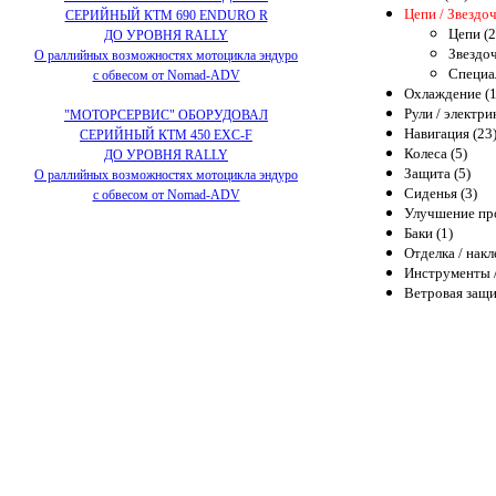
Цепи / Звездоч
СЕРИЙНЫЙ КТМ 690 ENDURO R
Цепи (2
ДО УРОВНЯ RALLY
Звездоч
О раллийных возможностях мотоцикла эндуро
Специал
с обвесом от Nomad-ADV
Охлаждение (1
Рули / электри
"МОТОРСЕРВИС" ОБОРУДОВАЛ
Навигация (23
СЕРИЙНЫЙ КТМ 450 EXC-F
Колеса (5)
ДО УРОВНЯ RALLY
Защита (5)
О раллийных возможностях мотоцикла эндуро
Сиденья (3)
с обвесом от Nomad-ADV
Улучшение про
Баки (1)
Отделка / накл
Инструменты /
Ветровая защи