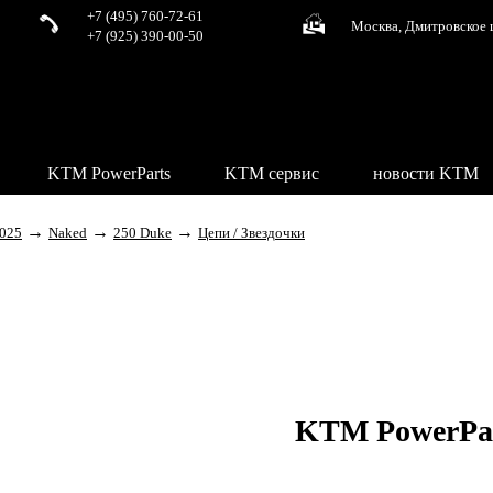
+7 (495) 760-72-61
Москва, Дмитровское 
+7 (925) 390-00-50
KTM PowerParts
KTM сервис
новости KTM
→
→
→
025
Naked
250 Duke
Цепи / Звездочки
KTM PowerPa