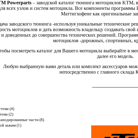
M Powerparts
– заводской каталог тюнинга мотоциклов KTM, 
для всех узлов и систем мотоцикла. Все компоненты программы 
Маттигхофене как оригинальные за
дача заводского тюнинга -используя уникальные технические ре
рость мотоциклов и дать возможность владельцу создавать сво
и доведенных до совершенства технических решений. Программа
мотоциклов -дорожных, спортивных, кр
тобы посмотреть каталог для Вашего мотоцикла выбирайте в ме
далее его модель.
Любую выбранную вами деталь или комплект аксессуаров можно
непосредственно с главного склада
тема (4)
тема (2)
анодированные части (8)
ой зажим (1)