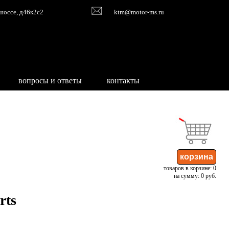
шоссе, д46к2с2
ktm@motor-ms.ru
вопросы и ответы
контакты
товаров в корзине: 0
на сумму: 0 руб.
rts