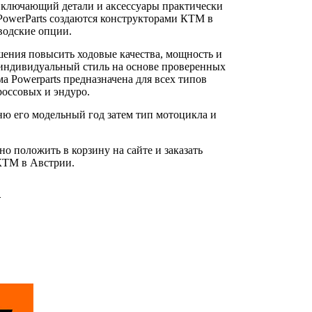
включающий детали и аксессуары практически
PowerParts создаются конструкторами КТМ в
водские опции.
шения повысить ходовые качества, мощность и
й индивидуальный стиль на основе проверенных
 Powerparts предназначена для всех типов
оссовых и эндуро.
ню его модельный год затем тип мотоцикла и
 положить в корзину на сайте и заказать
 КТМ в Австрии.