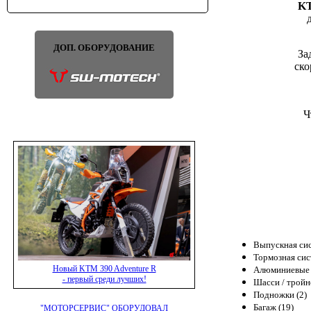
KT
ДОП. ОБОРУДОВАНИЕ
За
ско
Ч
Выпускная сис
Тормозная сис
Новый KTM 390 Adventure R
Алюминиевые 
- первый среди лучших!
Шасси / тройн
Подножки (2)
Багаж (19)
"МОТОРСЕРВИС" ОБОРУДОВАЛ