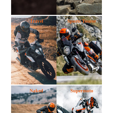
Travel
Sports Tourer
Naked
Supermoto