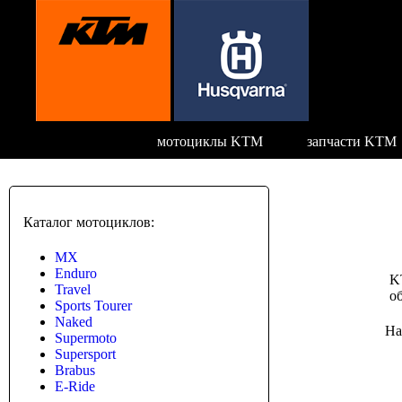
мотоциклы KTM
запчасти KTM
Каталог мотоциклов:
MX
Enduro
K
Travel
о
Sports Tourer
Naked
На
Supermoto
Supersport
Brabus
E-Ride