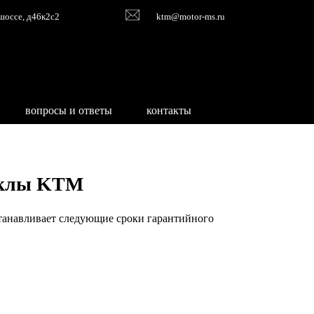
шоссе, д46к2с2
ktm@motor-ms.ru
вопросы и ответы
контакты
иклы KTM
танавливает следующие сроки гарантийного