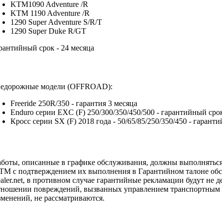
KTM1090 Adventure /R
KTM 1190 Adventure /R
1290 Super Adventure S/R/T
1290 Super Duke R/GT
рантийный срок - 24 месяца
едорожные модели (OFFROAD):
Freeride 250R/350 - гарантия 3 месяца
Enduro серии EXC (F) 250/300/350/450/500 - гарантийный сро
Кросс серии SX (F) 2018 года - 50/65/85/250/350/450 - гарант
аботы, описанные в графике обслуживания, должны выполняться
TM с подтверждением их выполнения в Гарантийном талоне обс
ealer.net, в противном случае гарантийные рекламации будут не
тношении повреждений, вызванных управлением транспортным с
зменений, не рассматриваются.