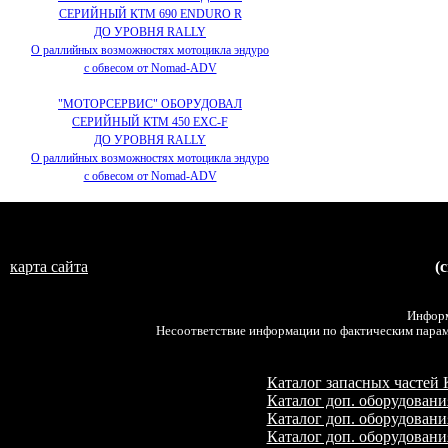
СЕРИЙНЫЙ КТМ 690 ENDURO R
ДО УРОВНЯ RALLY
О раллийных возможностях мотоцикла эндуро
с обвесом от Nomad-ADV
"МОТОРСЕРВИС" ОБОРУДОВАЛ
СЕРИЙНЫЙ КТМ 450 EXC-F
ДО УРОВНЯ RALLY
О раллийных возможностях мотоцикла эндуро
с обвесом от Nomad-ADV
карта сайта
(
Информ
Несоответствие информации по фактическим параме
Каталог запасных частей
Каталог доп. оборудован
Каталог доп. оборудования
Каталог доп. оборудован