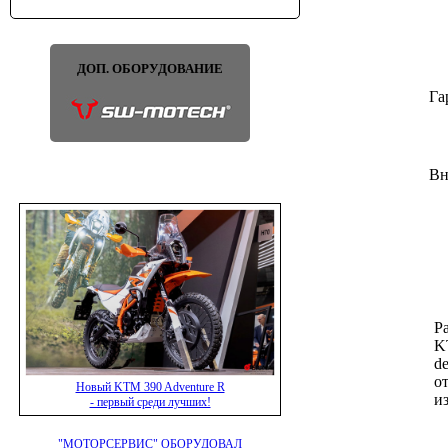
ДОП. ОБОРУДОВАНИЕ
Га
Вн
Р
K
d
о
Новый KTM 390 Adventure R
и
- первый среди лучших!
"МОТОРСЕРВИС" ОБОРУДОВАЛ