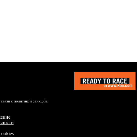
вязи с политикой санкций.
шение
ьности
cookies