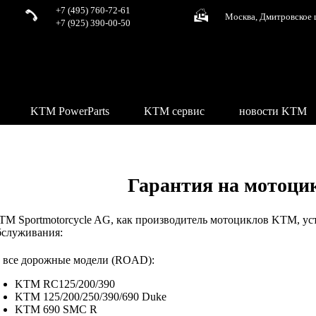
+7 (495) 760-72-61
Москва, Дмитровское 
+7 (925) 390-00-50
KTM PowerParts
KTM сервис
новости KTM
Гарантия на мотоц
TM Sportmotorcycle AG, как производитель мотоциклов KTM, ус
бслуживания:
 все дорожные модели (ROAD):
KTM RC125/200/390
KTM 125/200/250/390/690 Duke
KTM 690 SMC R