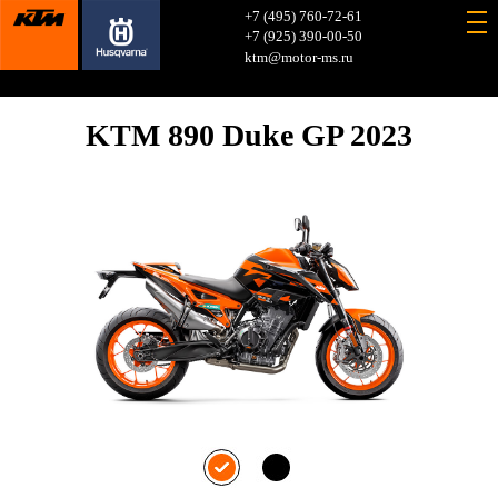
+7 (495) 760-72-61
+7 (925) 390-00-50
ktm@motor-ms.ru
KTM 890 Duke GP 2023