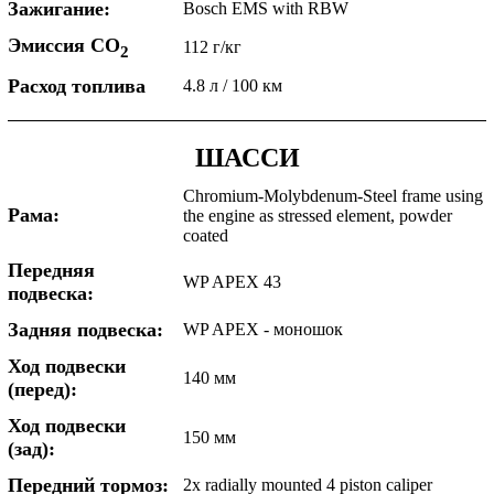
Зажигание:
Bosch EMS with RBW
Эмиссия CO
112 г/кг
2
Расход топлива
4.8 л / 100 км
ШАССИ
Chromium-Molybdenum-Steel frame using
Рама:
the engine as stressed element, powder
coated
Передняя
WP APEX 43
подвеска:
Задняя подвеска:
WP APEX - моношок
Ход подвески
140 мм
(перед):
Ход подвески
150 мм
(зад):
Передний тормоз:
2x radially mounted 4 piston caliper