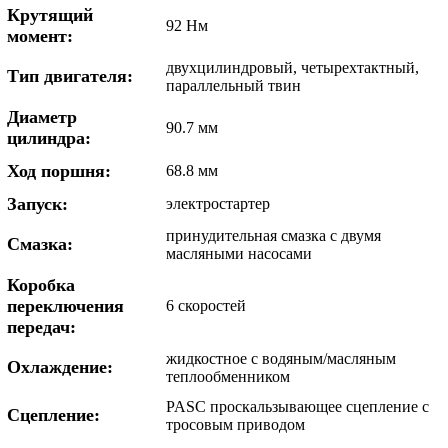
Крутящий
92 Нм
момент:
двухцилиндровый, четырехтактный,
Тип двигателя:
параллельный твин
Диаметр
90.7 мм
цилиндра:
Ход поршня:
68.8 мм
Запуск:
электростартер
принудительная смазка с двумя
Смазка:
масляными насосами
Коробка
переключения
6 скоростей
передач:
жидкостное c водяным/масляным
Охлаждение:
теплообменником
PASC проскальзывающее сцепление с
Сцепление:
тросовым приводом