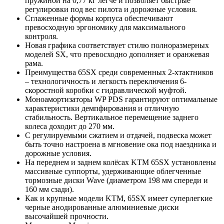
пружиной на 0,77 кг легче и позволяет быстрые
регулировки под вес пилота и дорожные условия.
Сглаженные формы корпуса обеспечивают
превосходную эргономику для максимального
контроля.
Новая графика соответствует стилю полноразмерных
моделей SX, что превосходно дополняет и оранжевая
рама.
Преимущества 65SX среди современных 2-хтактников
– технологичность и легкость переключения 6-
скоростной коробки с гидравлической муфтой.
Моноамортизаторы WP PDS гарантируют оптимальные
характеристики демпфирования и отличную
стабильность. Вертикальное перемещение заднего
колеса доходит до 270 мм.
С регулируемыми сжатием и отдачей, подвеска может
быть точно настроена в мгновение ока под наездника и
дорожные условия.
На переднем и заднем колёсах KTM 65SX установлены
массивные суппорты, удерживающие облегченные
тормозные диски Wave (диаметром 198 мм спереди и
160 мм сзади).
Как и крупные модели KTM, 65SX имеет суперлегкие
черные анодированные алюминиевые диски
высочайшей прочности.