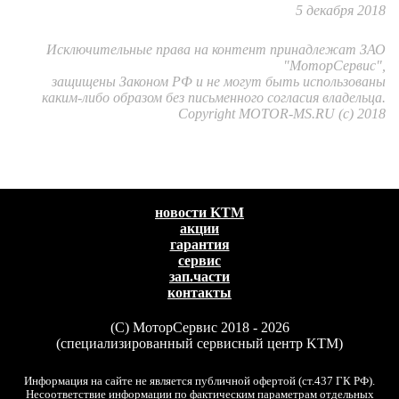
5 декабря 2018
Исключительные права на контент принадлежат ЗАО
"МоторСервис",
защищены Законом РФ и не могут быть использованы
каким-либо образом без письменного согласия владельца.
Copyright MOTOR-MS.RU (c) 2018
новости KTM
акции
гарантия
сервис
зап.части
контакты
(C) МоторСервис 2018 - 2026
(специализированный сервисный центр KTM)
Информация на сайте не является публичной офертой (ст.437 ГК РФ).
Несоответствие информации по фактическим параметрам отдельных