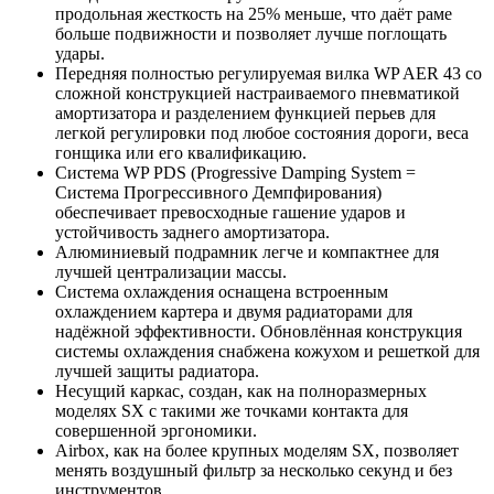
продольная жесткость на 25% меньше, что даёт раме
больше подвижности и позволяет лучше поглощать
удары.
Передняя полностью регулируемая вилка WP AER 43 со
сложной конструкцией настраиваемого пневматикой
амортизатора и разделением функцией перьев для
легкой регулировки под любое состояния дороги, веса
гонщика или его квалификацию.
Система WP PDS (Progressive Damping System =
Cистема Прогрессивного Демпфирования)
обеспечивает превосходные гашение ударов и
устойчивость заднего амортизатора.
Алюминиевый подрамник легче и компактнее для
лучшей централизации массы.
Система охлаждения оснащена встроенным
охлаждением картера и двумя радиаторами для
надёжной эффективности. Обновлённая конструкция
системы охлаждения снабжена кожухом и решеткой для
лучшей защиты радиатора.
Несущий каркас, создан, как на полноразмерных
моделях SX с такими же точками контакта для
совершенной эргономики.
Airbox, как на более крупных моделям SX, позволяет
менять воздушный фильтр за несколько секунд и без
инструментов.