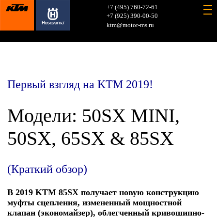
+7 (495) 760-72-61
+7 (925) 390-00-50
ktm@motor-ms.ru
Первый взгляд на KTM 2019!
Модели: 50SX MINI,
50SX, 65SX & 85SX
(Краткий обзор)
В 2019 KTM 85SX получает новую конструкцию
муфты сцепления, измененный мощностной
клапан (экономайзер), облегченный кривошипно-