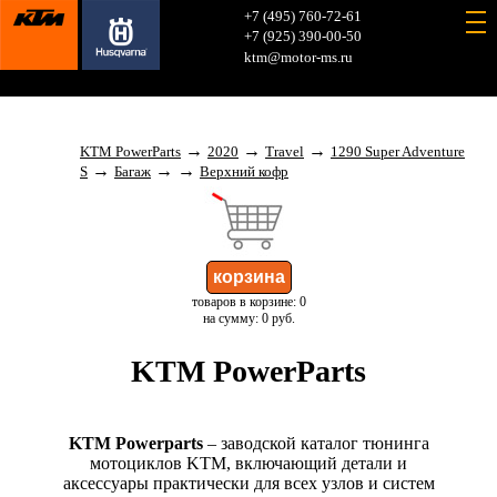
+7 (495) 760-72-61
+7 (925) 390-00-50
ktm@motor-ms.ru
→
→
→
KTM PowerParts
2020
Travel
1290 Super Adventure
→
→
→
S
Багаж
Верхний кофр
товаров в корзине: 0
на сумму: 0 руб.
KTM PowerParts
KTM Powerparts
– заводской каталог тюнинга
мотоциклов KTM, включающий детали и
аксессуары практически для всех узлов и систем