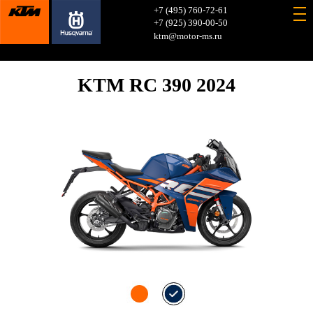
+7 (495) 760-72-61
+7 (925) 390-00-50
ktm@motor-ms.ru
KTM RC 390 2024