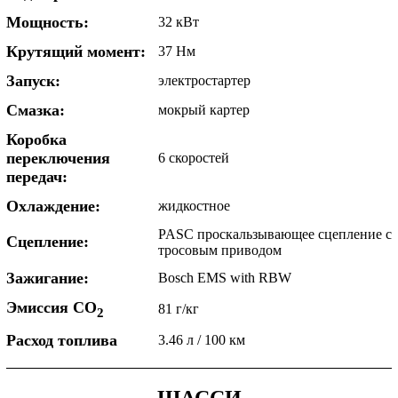
Мощность:
32 кВт
Крутящий момент:
37 Нм
Запуск:
электростартер
Смазка:
мокрый картер
Коробка
переключения
6 скоростей
передач:
Охлаждение:
жидкостное
PASC проскальзывающее сцепление с
Сцепление:
тросовым приводом
Зажигание:
Bosch EMS with RBW
Эмиссия CO
81 г/кг
2
Расход топлива
3.46 л / 100 км