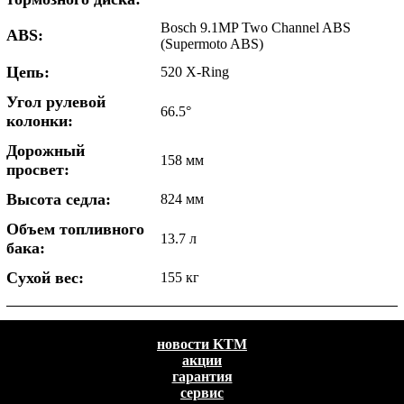
Bosch 9.1MP Two Channel ABS
ABS:
(Supermoto ABS)
Цепь:
520 X-Ring
Угол рулевой
66.5°
колонки:
Дорожный
158 мм
просвет:
Высота седла:
824 мм
Объем топливного
13.7 л
бака:
Сухой вес:
155 кг
новости KTM
акции
гарантия
сервис