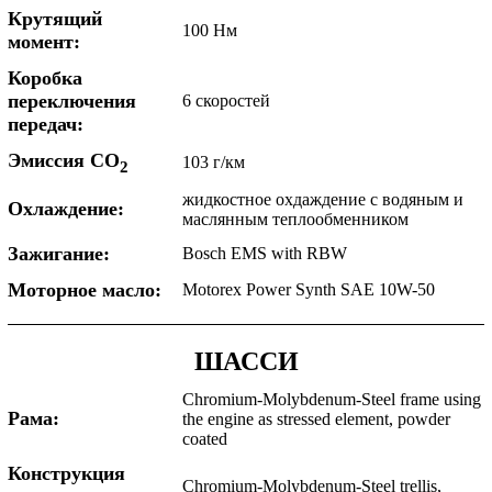
Крутящий
100 Нм
момент:
Коробка
переключения
6 скоростей
передач:
Эмиссия CO
103 г/км
2
жидкостное охдаждение с водяным и
Охлаждение:
маслянным теплообменником
Зажигание:
Bosch EMS with RBW
Моторное масло:
Motorex Power Synth SAE 10W-50
ШАССИ
Chromium-Molybdenum-Steel frame using
Рама:
the engine as stressed element, powder
coated
Конструкция
Chromium-Molybdenum-Steel trellis,