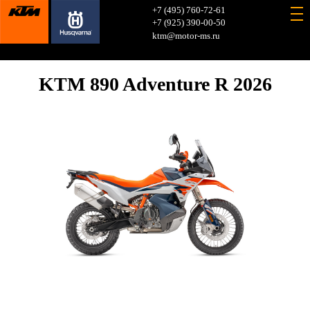
+7 (495) 760-72-61
+7 (925) 390-00-50
ktm@motor-ms.ru
KTM 890 Adventure R 2026