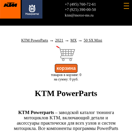
+7 (495) 760-72-61
+7 (925) 390-00-50
ktm@motor-ms.ru
→
→
→
KTM PowerParts
2021
MX
50 SX Mini
товаров в корзине: 0
на сумму: 0 руб.
KTM PowerParts
KTM Powerparts
– заводской каталог тюнинга
мотоциклов KTM, включающий детали и
аксессуары практически для всех узлов и систем
мотоцикла. Все компоненты программы PowerParts