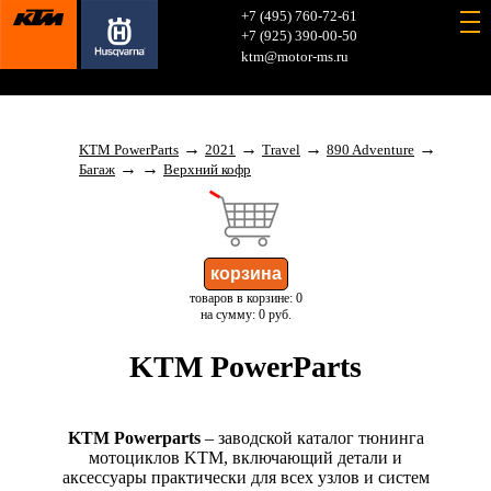
+7 (495) 760-72-61
+7 (925) 390-00-50
ktm@motor-ms.ru
→
→
→
→
KTM PowerParts
2021
Travel
890 Adventure
→
→
Багаж
Верхний кофр
товаров в корзине: 0
на сумму: 0 руб.
KTM PowerParts
KTM Powerparts
– заводской каталог тюнинга
мотоциклов KTM, включающий детали и
аксессуары практически для всех узлов и систем