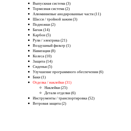
Выпускная система (3)
Тормозная система (2)
Алюминиевые анодированные части (11)
Шасси / тройной зажим (3)
Подножки (2)
Багаж (14)
Карбон (5)
Рули / электрика (21)
Воздушный фильтр (1)
Навигация (8)
Колеса (10)
Защита (14)
Сиденья (5)
Улучшение программного обеспечения (6)
Баки (1)
Отделка / наклейки (31)
Наклейки (25)
Детали отделки (6)
Инструменты / транспортировка (52)
Ветровая защита (2)