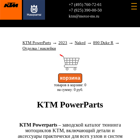
+7 (495) 760-72-61
+7 (925) 390-00-50
ktm@motor-ms.ru
→
→
→
→
KTM PowerParts
2023
Naked
890 Duke R
Отделка / наклейки
товаров в корзине: 0
на сумму: 0 руб.
KTM PowerParts
KTM Powerparts
– заводской каталог тюнинга
мотоциклов KTM, включающий детали и
аксессуары практически для всех узлов и систем