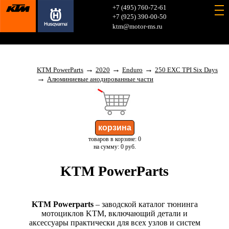
+7 (495) 760-72-61
+7 (925) 390-00-50
ktm@motor-ms.ru
→
→
→
KTM PowerParts
2020
Enduro
250 EXC TPI Six Days
→
Алюминиевые анодированные части
товаров в корзине: 0
на сумму: 0 руб.
KTM PowerParts
KTM Powerparts
– заводской каталог тюнинга
мотоциклов KTM, включающий детали и
аксессуары практически для всех узлов и систем