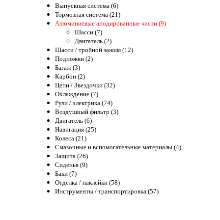
Выпускная система (6)
Тормозная система (21)
Алюминиевые анодированные части (9)
Шасси (7)
Двигатель (2)
Шасси / тройной зажим (12)
Подножки (2)
Багаж (3)
Карбон (2)
Цепи / Звездочки (32)
Охлаждение (7)
Рули / электрика (74)
Воздушный фильтр (3)
Двигатель (6)
Навигация (25)
Колеса (21)
Смазочные и вспомогательные материалы (4)
Защита (26)
Сиденья (9)
Баки (7)
Отделка / наклейки (58)
Инструменты / транспортировка (57)