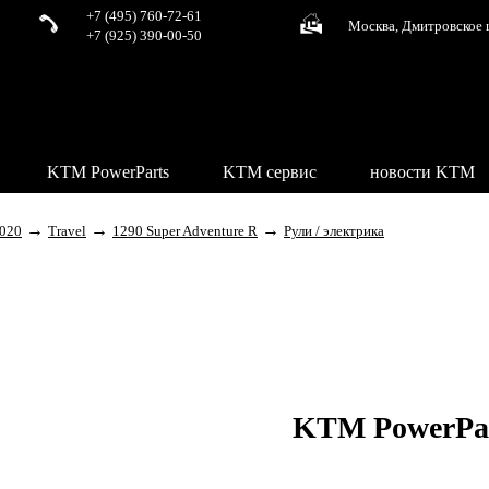
+7 (495) 760-72-61
Москва, Дмитровское 
+7 (925) 390-00-50
KTM PowerParts
KTM сервис
новости KTM
→
→
→
020
Travel
1290 Super Adventure R
Рули / электрика
KTM PowerPa