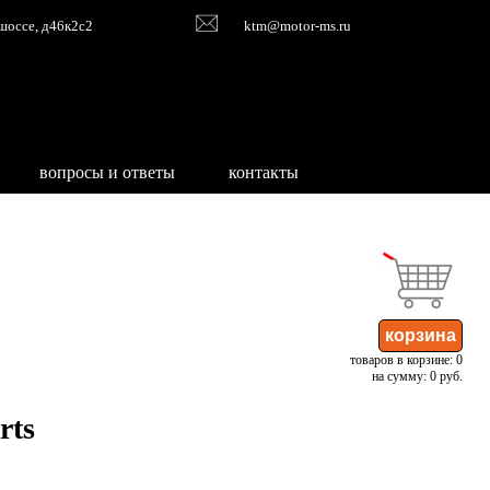
шоссе, д46к2с2
ktm@motor-ms.ru
вопросы и ответы
контакты
товаров в корзине: 0
на сумму: 0 руб.
rts