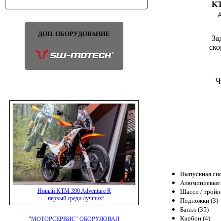
KT
ДОП. ОБОРУДОВАНИЕ
За
ско
Ч
Выпускная сис
Алюминиевые 
Новый KTM 390 Adventure R
Шасси / тройн
- первый среди лучших!
Подножки (3)
Багаж (35)
Карбон (4)
"МОТОРСЕРВИС" ОБОРУДОВАЛ