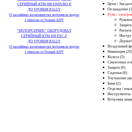
Цепи / Звездоч
СЕРИЙНЫЙ КТМ 690 ENDURO R
Охлаждение (1
ДО УРОВНЯ RALLY
Рули / электри
О раллийных возможностях мотоцикла эндуро
Рукоятк
с обвесом от Nomad-ADV
Защиты 
Рычаги 
"МОТОРСЕРВИС" ОБОРУДОВАЛ
Инструм
СЕРИЙНЫЙ КТМ 450 EXC-F
Держате
ДО УРОВНЯ RALLY
Воздушный фи
О раллийных возможностях мотоцикла эндуро
Навигация (29
с обвесом от Nomad-ADV
Колеса (5)
Смазочные и в
Защита (6)
Сиденья (8)
Улучшение про
Баки (2)
Отделка / накл
Инструменты /
Ветровая защи