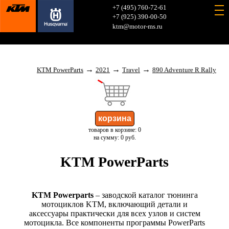
+7 (495) 760-72-61
+7 (925) 390-00-50
ktm@motor-ms.ru
→
→
→
KTM PowerParts
2021
Travel
890 Adventure R Rally
товаров в корзине: 0
на сумму: 0 руб.
KTM PowerParts
KTM Powerparts
– заводской каталог тюнинга
мотоциклов KTM, включающий детали и
аксессуары практически для всех узлов и систем
мотоцикла. Все компоненты программы PowerParts