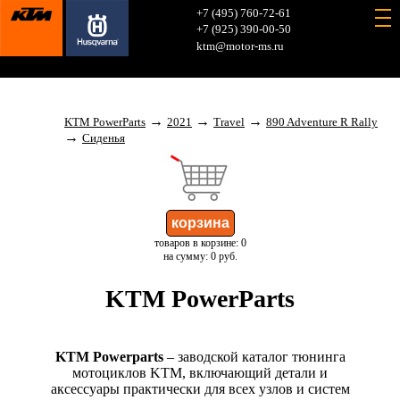
+7 (495) 760-72-61
+7 (925) 390-00-50
ktm@motor-ms.ru
→
→
→
KTM PowerParts
2021
Travel
890 Adventure R Rally
→
Сиденья
товаров в корзине: 0
на сумму: 0 руб.
KTM PowerParts
KTM Powerparts
– заводской каталог тюнинга
мотоциклов KTM, включающий детали и
аксессуары практически для всех узлов и систем