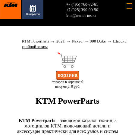
+7 (495) 760-72-61
+7 (925) 390-00-50
ktm@motor-ms.ru
→
→
→
→
KTM PowerParts
2021
Naked
890 Duke
Шасси /
тройной зажим
товаров в корзине: 0
на сумму: 0 руб.
KTM PowerParts
KTM Powerparts
– заводской каталог тюнинга
мотоциклов KTM, включающий детали и
аксессуары практически для всех узлов и систем