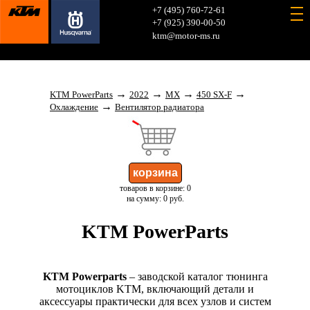
+7 (495) 760-72-61
+7 (925) 390-00-50
ktm@motor-ms.ru
→
→
→
→
KTM PowerParts
2022
MX
450 SX-F
→
Охлаждение
Вентилятор радиатора
товаров в корзине: 0
на сумму: 0 руб.
KTM PowerParts
KTM Powerparts
– заводской каталог тюнинга
мотоциклов KTM, включающий детали и
аксессуары практически для всех узлов и систем