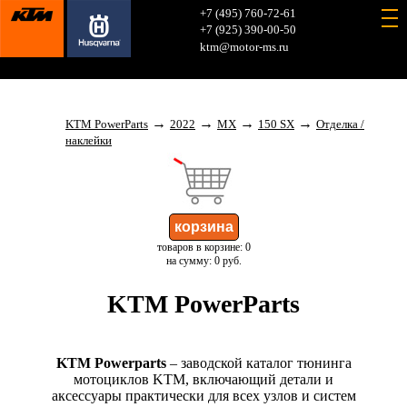
+7 (495) 760-72-61
+7 (925) 390-00-50
ktm@motor-ms.ru
→
→
→
→
KTM PowerParts
2022
MX
150 SX
Отделка /
наклейки
товаров в корзине: 0
на сумму: 0 руб.
KTM PowerParts
KTM Powerparts
– заводской каталог тюнинга
мотоциклов KTM, включающий детали и
аксессуары практически для всех узлов и систем