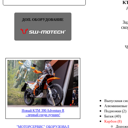
KT
ДОП. ОБОРУДОВАНИЕ
За
ско
Ч
Выпускная сис
Алюминиевые 
Новый KTM 390 Adventure R
Подножки (2)
- первый среди лучших!
Багаж (40)
Карбон (8)
Дорожн
"МОТОРСЕРВИС" ОБОРУДОВАЛ