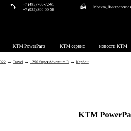
+7 (495) 760-72-61
Москва, Дмитровское 
+7 (925) 390-00-50
KTM PowerParts
KTM сервис
новости KTM
→
→
→
022
Travel
1290 Super Adventure R
Карбон
KTM PowerPa