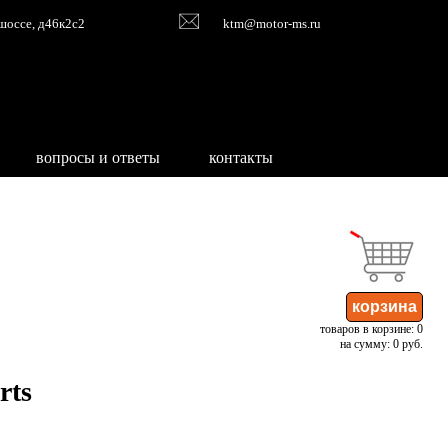
шоссе, д46к2с2
ktm@motor-ms.ru
вопросы и ответы
контакты
товаров в корзине: 0
на сумму: 0 руб.
rts