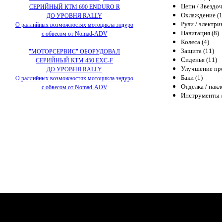
Цепи / Звездоч
СЕРИЙНЫЙ КТМ 690 ENDURO R
Охлаждение (1
ДО УРОВНЯ RALLY
Рули / электри
О раллийных возможностях мотоцикла эндуро
Навигация (8)
с обвесом от Nomad-ADV
Колеса (4)
Защита (11)
"МОТОРСЕРВИС" ОБОРУДОВАЛ
Сиденья (11)
СЕРИЙНЫЙ КТМ 450 EXC-F
Улучшение про
ДО УРОВНЯ RALLY
Баки (1)
О раллийных возможностях мотоцикла эндуро
Отделка / накл
с обвесом от Nomad-ADV
Инструменты /