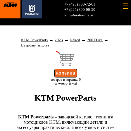
+7 (495) 760-72-61
+7 (925) 390-00-50
ktm@motor-ms.ru
→
→
→
→
KTM PowerParts
2023
Naked
200 Duke
Ветровая защита
товаров в корзине: 0
на сумму: 0 руб.
KTM PowerParts
KTM Powerparts
– заводской каталог тюнинга
мотоциклов KTM, включающий детали и
аксессуары практически для всех узлов и систем