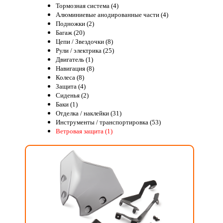
Тормозная система (4)
Алюминиевые анодированные части (4)
Подножки (2)
Багаж (20)
Цепи / Звездочки (8)
Рули / электрика (25)
Двигатель (1)
Навигация (8)
Колеса (8)
Защита (4)
Сиденья (2)
Баки (1)
Отделка / наклейки (31)
Инструменты / транспортировка (53)
Ветровая защита (1)