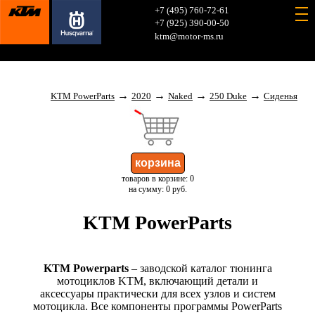
+7 (495) 760-72-61
+7 (925) 390-00-50
ktm@motor-ms.ru
→
→
→
→
KTM PowerParts
2020
Naked
250 Duke
Сиденья
товаров в корзине: 0
на сумму: 0 руб.
KTM PowerParts
KTM Powerparts
– заводской каталог тюнинга
мотоциклов KTM, включающий детали и
аксессуары практически для всех узлов и систем
мотоцикла. Все компоненты программы PowerParts