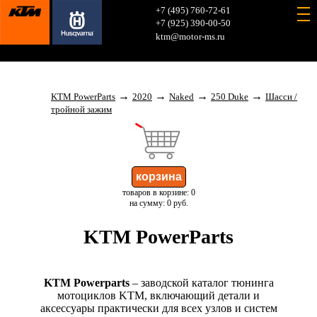
+7 (495) 760-72-61
+7 (925) 390-00-50
ktm@motor-ms.ru
→
→
→
→
KTM PowerParts
2020
Naked
250 Duke
Шасси /
тройной зажим
товаров в корзине: 0
на сумму: 0 руб.
KTM PowerParts
KTM Powerparts
– заводской каталог тюнинга
мотоциклов KTM, включающий детали и
аксессуары практически для всех узлов и систем