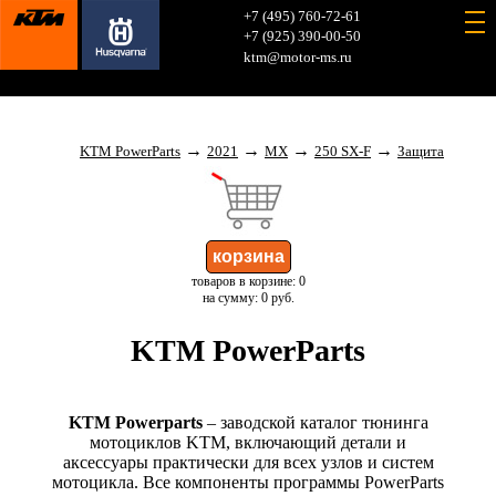
+7 (495) 760-72-61
+7 (925) 390-00-50
ktm@motor-ms.ru
→
→
→
→
KTM PowerParts
2021
MX
250 SX-F
Защита
товаров в корзине: 0
на сумму: 0 руб.
KTM PowerParts
KTM Powerparts
– заводской каталог тюнинга
мотоциклов KTM, включающий детали и
аксессуары практически для всех узлов и систем
мотоцикла. Все компоненты программы PowerParts