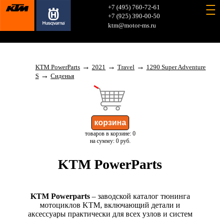
+7 (495) 760-72-61
+7 (925) 390-00-50
ktm@motor-ms.ru
→
→
→
KTM PowerParts
2021
Travel
1290 Super Adventure
→
S
Сиденья
товаров в корзине: 0
на сумму: 0 руб.
KTM PowerParts
KTM Powerparts
– заводской каталог тюнинга
мотоциклов KTM, включающий детали и
аксессуары практически для всех узлов и систем