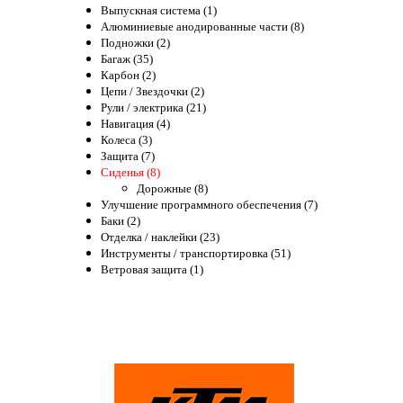
Выпускная система (1)
Алюминиевые анодированные части (8)
Подножки (2)
Багаж (35)
Карбон (2)
Цепи / Звездочки (2)
Рули / электрика (21)
Навигация (4)
Колеса (3)
Защита (7)
Сиденья (8)
Дорожные (8)
Улучшение программного обеспечения (7)
Баки (2)
Отделка / наклейки (23)
Инструменты / транспортировка (51)
Ветровая защита (1)