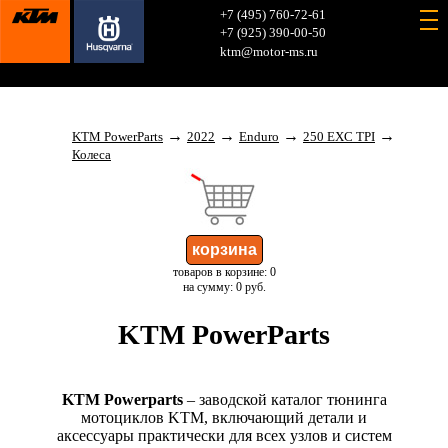
+7 (495) 760-72-61
+7 (925) 390-00-50
ktm@motor-ms.ru
→
→
→
→
KTM PowerParts
2022
Enduro
250 EXC TPI
Колеса
товаров в корзине: 0
на сумму: 0 руб.
KTM PowerParts
KTM Powerparts
– заводской каталог тюнинга
мотоциклов KTM, включающий детали и
аксессуары практически для всех узлов и систем