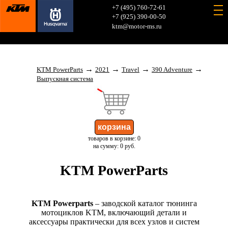
+7 (495) 760-72-61
+7 (925) 390-00-50
ktm@motor-ms.ru
→
→
→
→
KTM PowerParts
2021
Travel
390 Adventure
Выпускная система
товаров в корзине: 0
на сумму: 0 руб.
KTM PowerParts
KTM Powerparts
– заводской каталог тюнинга
мотоциклов KTM, включающий детали и
аксессуары практически для всех узлов и систем