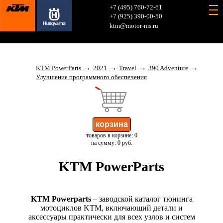
+7 (495) 760-72-61
+7 (925) 390-00-50
ktm@motor-ms.ru
→
→
→
→
KTM PowerParts
2021
Travel
390 Adventure
Улучшение программного обеспечения
товаров в корзине: 0
на сумму: 0 руб.
KTM PowerParts
KTM Powerparts
– заводской каталог тюнинга
мотоциклов KTM, включающий детали и
аксессуары практически для всех узлов и систем