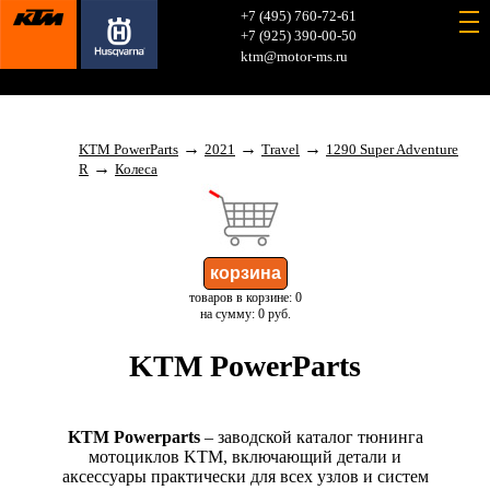
+7 (495) 760-72-61
+7 (925) 390-00-50
ktm@motor-ms.ru
→
→
→
KTM PowerParts
2021
Travel
1290 Super Adventure
→
R
Колеса
товаров в корзине: 0
на сумму: 0 руб.
KTM PowerParts
KTM Powerparts
– заводской каталог тюнинга
мотоциклов KTM, включающий детали и
аксессуары практически для всех узлов и систем