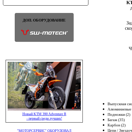
KT
ДОП. ОБОРУДОВАНИЕ
За
ско
Ч
Выпускная сис
Алюминиевые 
Новый KTM 390 Adventure R
Подножки (2)
- первый среди лучших!
Багаж (35)
Карбон (2)
Цепи / Звездоч
"МОТОРСЕРВИС" ОБОРУДОВАЛ