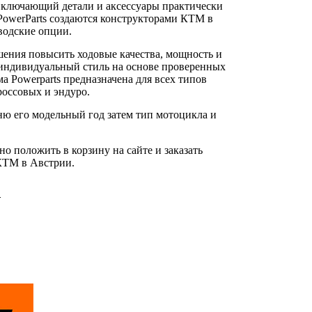
включающий детали и аксессуары практически
PowerParts создаются конструкторами КТМ в
водские опции.
шения повысить ходовые качества, мощность и
й индивидуальный стиль на основе проверенных
 Powerparts предназначена для всех типов
оссовых и эндуро.
ню его модельный год затем тип мотоцикла и
 положить в корзину на сайте и заказать
 КТМ в Австрии.