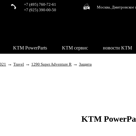
+7 (495) 760-72-61
Москва, Дмитровское 
+7 (925) 390-00-50
KTM PowerParts
KTM сервис
новости KTM
→
→
→
021
Travel
1290 Super Adventure R
Защита
KTM PowerPa