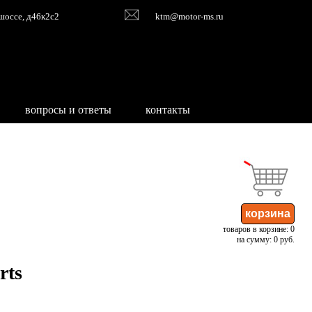
шоссе, д46к2с2
ktm@motor-ms.ru
вопросы и ответы
контакты
товаров в корзине: 0
на сумму: 0 руб.
rts