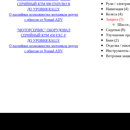
Рули / электри
СЕРИЙНЫЙ КТМ 690 ENDURO R
Навигация (4)
ДО УРОВНЯ RALLY
Колеса (4)
О раллийных возможностях мотоцикла эндуро
Защита (5)
с обвесом от Nomad-ADV
Шасси 
Сиденья (8)
"МОТОРСЕРВИС" ОБОРУДОВАЛ
Улучшение про
СЕРИЙНЫЙ КТМ 450 EXC-F
Баки (2)
ДО УРОВНЯ RALLY
Отделка / накл
О раллийных возможностях мотоцикла эндуро
Инструменты /
с обвесом от Nomad-ADV
Ветровая защи