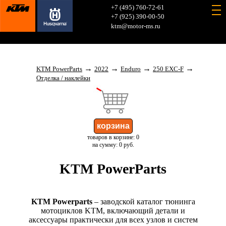
+7 (495) 760-72-61
+7 (925) 390-00-50
ktm@motor-ms.ru
→
→
→
→
KTM PowerParts
2022
Enduro
250 EXC-F
Отделка / наклейки
товаров в корзине: 0
на сумму: 0 руб.
KTM PowerParts
KTM Powerparts
– заводской каталог тюнинга
мотоциклов KTM, включающий детали и
аксессуары практически для всех узлов и систем