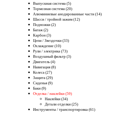
Выпускная система (5)
Тормозная система (20)
Алюминиевые анодированные части (14)
Шасси / тройной зажим (12)
Подножки (2)
Багаж (2)
Карбон (3)
Цепи / Звездочки (33)
Охлаждение (10)
Рули / электрика (73)
Воздушный фильтр (3)
Двигатель (4)
Навигация (8)
Колеса (27)
Защита (29)
Сиденья (9)
Баки (9)
Отделка / наклейки (59)
Наклейки (34)
Детали отделки (25)
Инструменты / транспортировка (61)