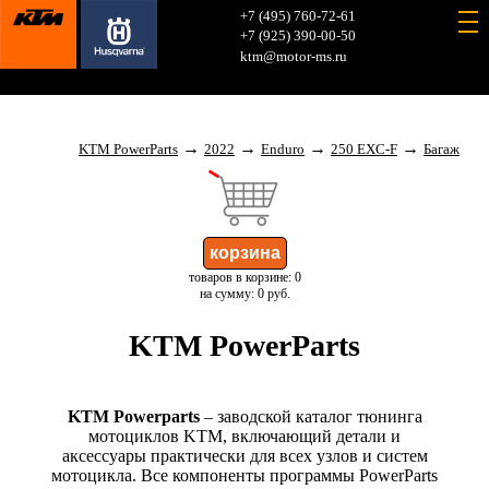
+7 (495) 760-72-61
+7 (925) 390-00-50
ktm@motor-ms.ru
→
→
→
→
KTM PowerParts
2022
Enduro
250 EXC-F
Багаж
товаров в корзине: 0
на сумму: 0 руб.
KTM PowerParts
KTM Powerparts
– заводской каталог тюнинга
мотоциклов KTM, включающий детали и
аксессуары практически для всех узлов и систем
мотоцикла. Все компоненты программы PowerParts