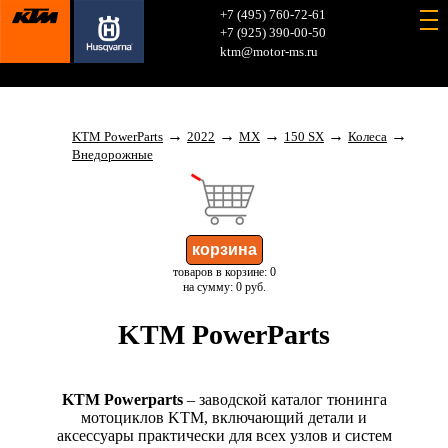
+7 (495) 760-72-61
+7 (925) 390-00-50
ktm@motor-ms.ru
→
→
→
→
→
KTM PowerParts
2022
MX
150 SX
Колеса
Внедорожные
товаров в корзине: 0
на сумму: 0 руб.
KTM PowerParts
KTM Powerparts
– заводской каталог тюнинга
мотоциклов KTM, включающий детали и
аксессуары практически для всех узлов и систем