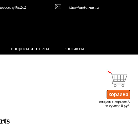
шоссе, д46к2с2
ktm@motor-ms.ru
вопросы и ответы
контакты
товаров в корзине: 0
на сумму: 0 руб.
rts