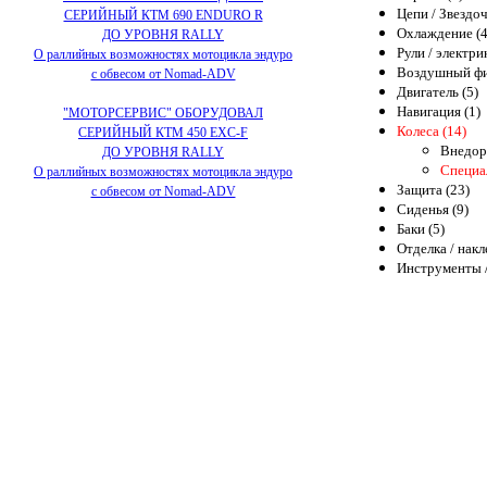
Цепи / Звездоч
СЕРИЙНЫЙ КТМ 690 ENDURO R
Охлаждение (4
ДО УРОВНЯ RALLY
Рули / электри
О раллийных возможностях мотоцикла эндуро
Воздушный фи
с обвесом от Nomad-ADV
Двигатель (5)
Навигация (1)
"МОТОРСЕРВИС" ОБОРУДОВАЛ
Колеса (14)
СЕРИЙНЫЙ КТМ 450 EXC-F
Внедор
ДО УРОВНЯ RALLY
Специал
О раллийных возможностях мотоцикла эндуро
Защита (23)
с обвесом от Nomad-ADV
Сиденья (9)
Баки (5)
Отделка / накл
Инструменты /