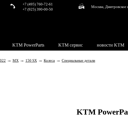
+7 (495) 760-72-61
Москва, Дмитровское 
+7 (925) 390-00-50
KTM PowerParts
KTM сервис
новости KTM
→
→
→
→
022
MX
150 SX
Колеса
Специальные детали
KTM PowerPa