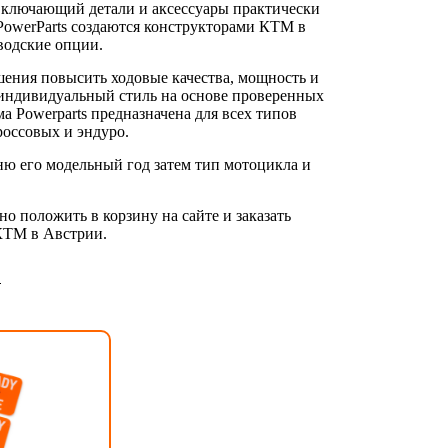
включающий детали и аксессуары практически
PowerParts создаются конструкторами КТМ в
водские опции.
шения повысить ходовые качества, мощность и
й индивидуальный стиль на основе проверенных
 Powerparts предназначена для всех типов
оссовых и эндуро.
ню его модельный год затем тип мотоцикла и
 положить в корзину на сайте и заказать
 КТМ в Австрии.