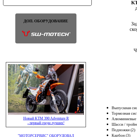
KT
ДОП. ОБОРУДОВАНИЕ
За
ско
Ч
Выпускная сис
Тормозная сис
Новый KTM 390 Adventure R
Алюминиевые 
- первый среди лучших!
Шасси / тройн
Подножки (2)
Карбон (3)
"МОТОРСЕРВИС" ОБОРУДОВАЛ