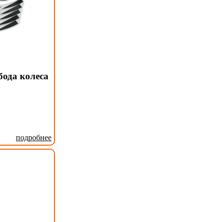
бода колеса
подробнее