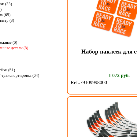
ки (33)
)
ка (65)
льтр (3)
ожные (6)
ьные детали (8)
Набор наклеек для 
ейки (61)
1 072 руб.
 транспортировка (64)
Ref.:79109998000