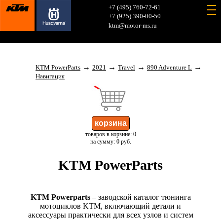
+7 (495) 760-72-61
+7 (925) 390-00-50
ktm@motor-ms.ru
→
→
→
→
KTM PowerParts
2021
Travel
890 Adventure L
Навигация
товаров в корзине: 0
на сумму: 0 руб.
KTM PowerParts
KTM Powerparts
– заводской каталог тюнинга
мотоциклов KTM, включающий детали и
аксессуары практически для всех узлов и систем