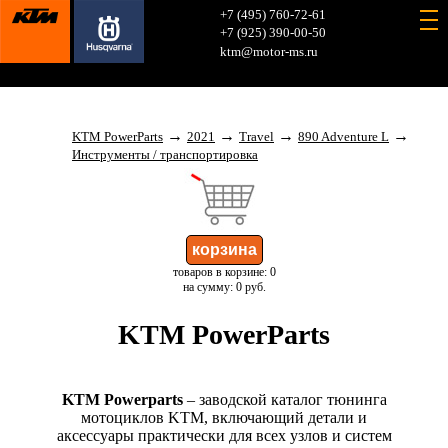
+7 (495) 760-72-61
+7 (925) 390-00-50
ktm@motor-ms.ru
→
→
→
→
KTM PowerParts
2021
Travel
890 Adventure L
Инструменты / транспортировка
товаров в корзине: 0
на сумму: 0 руб.
KTM PowerParts
KTM Powerparts
– заводской каталог тюнинга
мотоциклов KTM, включающий детали и
аксессуары практически для всех узлов и систем