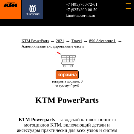
+7 (495) 760-72-61
+7 (925) 390-00-50
ktm@motor-ms.ru
→
→
→
→
KTM PowerParts
2021
Travel
890 Adventure L
Алюминиевые анодированные части
товаров в корзине: 0
на сумму: 0 руб.
KTM PowerParts
KTM Powerparts
– заводской каталог тюнинга
мотоциклов KTM, включающий детали и
аксессуары практически для всех узлов и систем