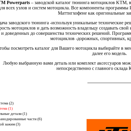
M Powerparts
– заводской каталог тюнинга мотоциклов KTM, 
для всех узлов и систем мотоцикла. Все компоненты программы 
Маттигхофене как оригинальные за
дача заводского тюнинга -используя уникальные технические ре
рость мотоциклов и дать возможность владельцу создавать сво
и доведенных до совершенства технических решений. Программа
мотоциклов -дорожных, спортивных, кр
тобы посмотреть каталог для Вашего мотоцикла выбирайте в ме
далее его модель.
Любую выбранную вами деталь или комплект аксессуаров можно
непосредственно с главного склада
тема (2)
тема (1)
ьные детали (1)
анодированные части (6)
ой зажим (3)