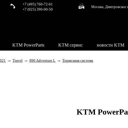
+7 (495) 760-72-61
Москва, Дмитровское 
+7 (925) 390-00-50
KTM PowerParts
KTM сервис
новости KTM
→
→
→
021
Travel
890 Adventure L
Тормозная система
KTM PowerPa