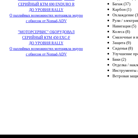
Багаж (37)
СЕРИЙНЫЙ КТМ 690 ENDURO R
Карбон (1)
ДО УРОВНЯ RALLY
Охлаждение (3
О раллийных возможностях мотоцикла эндуро
Рули / электри
с обвесом от Nomad-ADV
Навигация (5)
Колеса (8)
"МОТОРСЕРВИС" ОБОРУДОВАЛ
Смазочные и в
СЕРИЙНЫЙ КТМ 450 EXC-F
Защита (9)
ДО УРОВНЯ RALLY
Сиденья (8)
О раллийных возможностях мотоцикла эндуро
Улучшение про
с обвесом от Nomad-ADV
Баки (2)
Отделка / накл
Инструменты /
Ветровая защи