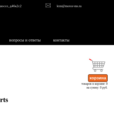
шоссе, д46к2с2
ktm@motor-ms.ru
вопросы и ответы
контакты
товаров в корзине: 0
на сумму: 0 руб.
rts